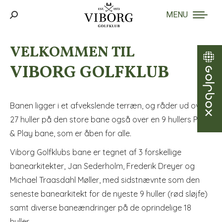
MENU
Search:
VELKOMMEN TIL
VIBORG GOLFKLUB
Banen ligger i et afvekslende terræn, og råder ud over
27 huller på den store bane også over en 9 hullers Pay
& Play bane, som er åben for alle.
Viborg Golfklubs bane er tegnet af 3 forskellige
banearkitekter, Jan Sederholm, Frederik Dreyer og
Michael Traasdahl Møller, med sidstnævnte som den
seneste banearkitekt for de nyeste 9 huller (rød sløjfe)
samt diverse baneændringer på de oprindelige 18
huller.