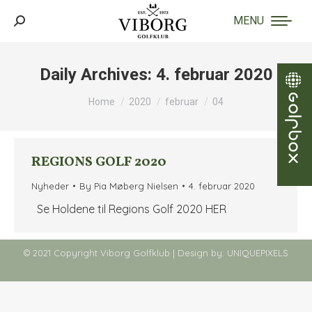
MENU
Search:
Daily Archives:
4. februar 2020
You are here:
Home
2020
februar
04
REGIONS GOLF 2020
Nyheder
By
Pia Møberg Nielsen
4. februar 2020
Se Holdene til Regions Golf 2020 HER
© 2021 Copyright Viborg Golfklub | Design by:
UNIQUEPIXELS