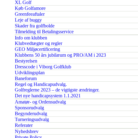
XL Golf
Køb Golfamore
Greenfeeaftaler
Leje af buggy
Skader fra golfbolde
Tilmelding til Betalingsservice
Info om klubben
Klubvedtægter og regler
GEO Miljøcertificering
Klubbens 50 års jubilæum og PRO/AM i 2023
Bestyrelsen
Dresscode i Viborg Golfklub
Udviklingsplan
Baneforum
Regel og Handicapudvalg.
Golfreglerne 2023 – de vigtigste ændringer.
Det nye handicapsystem 1.1.2021
Amatør- og Ordensudvalg
Sponsorudvalg
Begynderudvalg
Turneringsudvalg
Referater
Nyhedsbrev
Private Policy