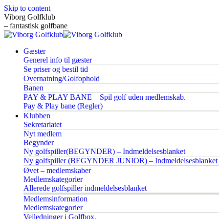
Skip to content
Viborg Golfklub
– fantastisk golfbane
Gæster
Generel info til gæster
Se priser og bestil tid
Overnatning/Golfophold
Banen
PAY & PLAY BANE – Spil golf uden medlemskab.
Pay & Play bane (Regler)
Klubben
Sekretariatet
Nyt medlem
Begynder
Ny golfspiller(BEGYNDER) – Indmeldelsesblanket
Ny golfspiller (BEGYNDER JUNIOR) – Indmeldelsesblanket
Øvet – medlemskaber
Medlemskategorier
Allerede golfspiller indmeldelsesblanket
Medlemsinformation
Medlemskategorier
Vejledninger i Golfbox.