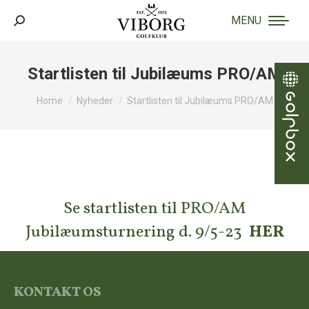
MENU
Search:
Startlisten til Jubilæums PRO/AM
You are here:
Home
Nyheder
Startlisten til Jubilæums PRO/AM
Se startlisten til PRO/AM
Jubilæumsturnering d. 9/5-23
HER
KONTAKT OS