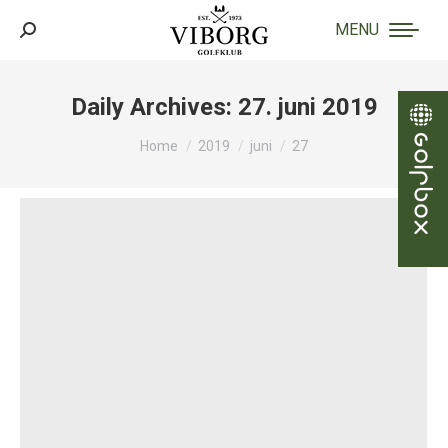
MENU
Search:
Daily Archives:
27. juni 2019
You are here:
Home
2019
juni
27