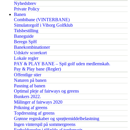
Nyhedsbrev
Private Policy
Banen
Combibane (VINTERBANE)
Simulatorgolf i Viborg Golfklub
Tidsbestilling
Baneguide
Beregn SpH
Banekombinationer
Udskriv scorekort
Lokale regler
PAY & PLAY BANE – Spil golf uden medlemskab.
Pay & Play bane (Regler)
Offentlige stier
Naturen på banen
Pasning af banen
Optimal pleje af fairways og greens
Bunkers 2022.
Målinger af fairways 2020
Prikning af greens
Topdresning af greens
Grønne regnskaber og sprøjtemiddelbelastning
Ingen vinterspil på sommergreens
Forholdsregler i tilfælde af tordenvejr