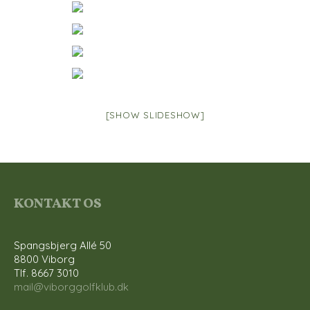
[SHOW SLIDESHOW]
KONTAKT OS
Spangsbjerg Allé 50
8800 Viborg
Tlf. 8667 3010
mail@viborggolfklub.dk