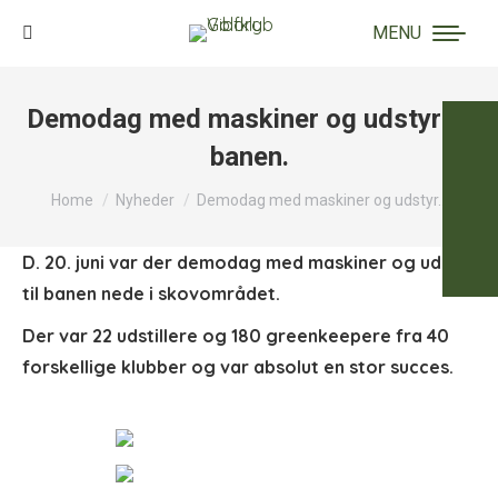
MENU
Search:
Demodag med maskiner og udstyr til
banen.
You are here:
Home
Nyheder
Demodag med maskiner og udstyr…
D. 20. juni var der demodag med maskiner og udstyr
til banen nede i skovområdet.
Der var 22 udstillere og 180 greenkeepere fra 40
forskellige klubber og var absolut en stor succes.