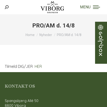
MENU
Search:
PRO/AM d. 14/8
You are here:
Home
Nyheder
PRO/AM d. 14/8
Tilmeld DIG/JER
HER
KONTAKT OS
Spangsbjerg Allé 50
8800 Viborg