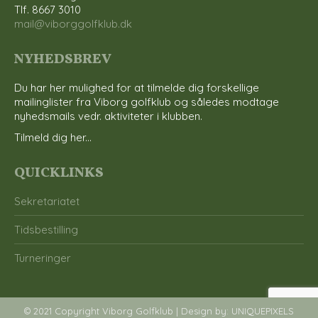
Tlf. 8667 3010
mail@viborggolfklub.dk
NYHEDSBREV
Du har her mulighed for at tilmelde dig forskellige
mailinglister fra Viborg golfklub og således modtage
nyhedsmails vedr. aktiviteter i klubben.
Tilmeld dig her...
QUICKLINKS
Sekretariatet
Tidsbestilling
Turneringer
© 2021 Copyright Viborg Golfklub | Design by:
UNIQUEPIXELS