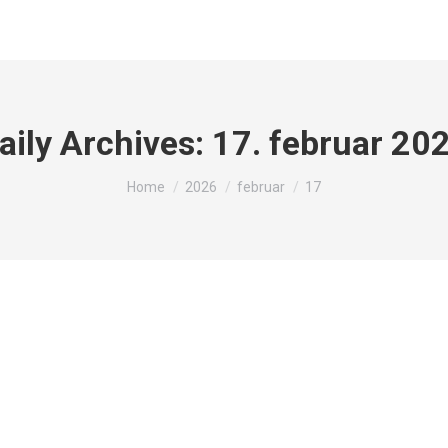
aily Archives:
17. februar 20
You are here:
Home
2026
februar
17