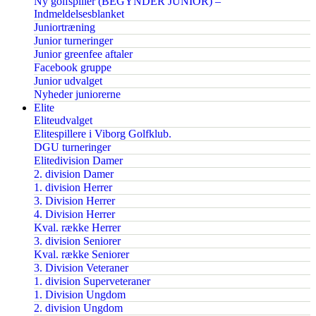
Ny golfspiller (BEGYNDER JUNIOR) –
Indmeldelsesblanket
Juniortræning
Junior turneringer
Junior greenfee aftaler
Facebook gruppe
Junior udvalget
Nyheder juniorerne
Elite
Eliteudvalget
Elitespillere i Viborg Golfklub.
DGU turneringer
Elitedivision Damer
2. division Damer
1. division Herrer
3. Division Herrer
4. Division Herrer
Kval. række Herrer
3. division Seniorer
Kval. række Seniorer
3. Division Veteraner
1. division Superveteraner
1. Division Ungdom
2. division Ungdom