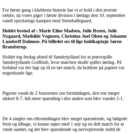
For første gang i klubbens historie har vi et hold i den øverste
række, da vores piger i første division i lørdags den 10. september
vandt opryknings kampen mod Stensballegaard.
Holdet bestod af : Marie Eline Madsen, Julie Resen, Julie
Nygaard, Mathilde Vognsen, Christina Juel Olsen og Johanne
Lundorff Dalmose. På billedet ses til lige holdkaptajn Søren
Brandstrup.
Holdet tog fredag afsted til Sønderjylland for at prøvespille
Sønderjyllands Golfklub, hvor matchen skulle spilles lørdag. På
forhånd var der lagt op til en tæt match, da holdene på papiret var
nogenlunde lige.
Pigerne vandt de 2 foursomes om formiddagen, den ene meget
sikkert 8-7, lidt mere spænding i den anden som blev vundet 2-1.
De 4 singler om eftermiddagen blev meget spændende, og bølgede
frem og tilbage, vi kunne nøjes med 1 sejr og en delt match for at
vinde samlet, og det blev spændende og nervepirrende indtil de