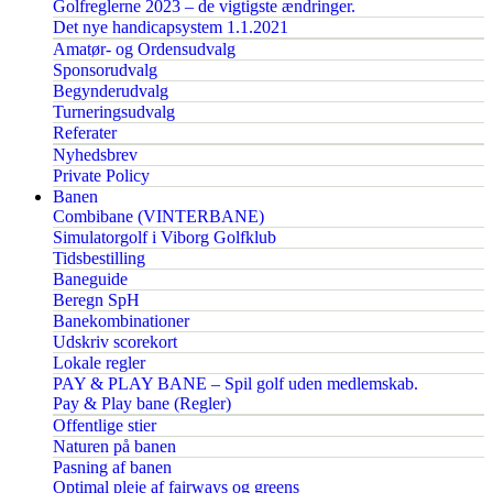
Golfreglerne 2023 – de vigtigste ændringer.
Det nye handicapsystem 1.1.2021
Amatør- og Ordensudvalg
Sponsorudvalg
Begynderudvalg
Turneringsudvalg
Referater
Nyhedsbrev
Private Policy
Banen
Combibane (VINTERBANE)
Simulatorgolf i Viborg Golfklub
Tidsbestilling
Baneguide
Beregn SpH
Banekombinationer
Udskriv scorekort
Lokale regler
PAY & PLAY BANE – Spil golf uden medlemskab.
Pay & Play bane (Regler)
Offentlige stier
Naturen på banen
Pasning af banen
Optimal pleje af fairways og greens