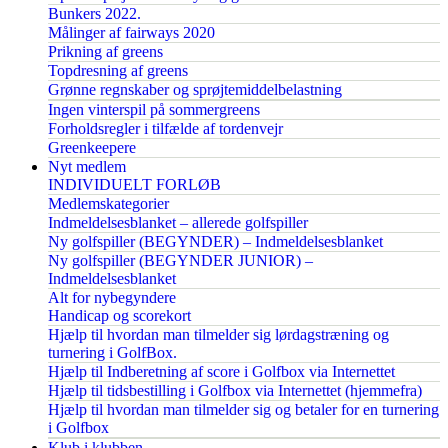
Bunkers 2022.
Målinger af fairways 2020
Prikning af greens
Topdresning af greens
Grønne regnskaber og sprøjtemiddelbelastning
Ingen vinterspil på sommergreens
Forholdsregler i tilfælde af tordenvejr
Greenkeepere
Nyt medlem
INDIVIDUELT FORLØB
Medlemskategorier
Indmeldelsesblanket – allerede golfspiller
Ny golfspiller (BEGYNDER) – Indmeldelsesblanket
Ny golfspiller (BEGYNDER JUNIOR) –
Indmeldelsesblanket
Alt for nybegyndere
Handicap og scorekort
Hjælp til hvordan man tilmelder sig lørdagstræning og
turnering i GolfBox.
Hjælp til Indberetning af score i Golfbox via Internettet
Hjælp til tidsbestilling i Golfbox via Internettet (hjemmefra)
Hjælp til hvordan man tilmelder sig og betaler for en turnering
i Golfbox
Klub i klubben