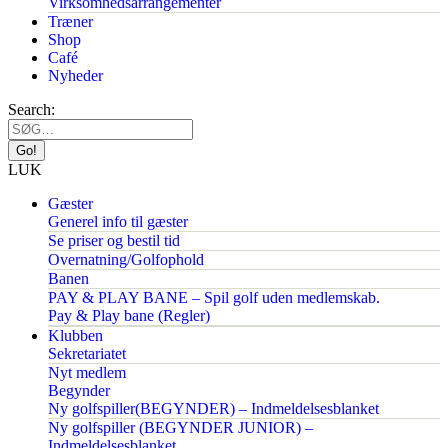
Virksomhedsarrangementer
Træner
Shop
Café
Nyheder
Search:
LUK
Gæster
Generel info til gæster
Se priser og bestil tid
Overnatning/Golfophold
Banen
PAY & PLAY BANE – Spil golf uden medlemskab.
Pay & Play bane (Regler)
Klubben
Sekretariatet
Nyt medlem
Begynder
Ny golfspiller(BEGYNDER) – Indmeldelsesblanket
Ny golfspiller (BEGYNDER JUNIOR) –
Indmeldelsesblanket