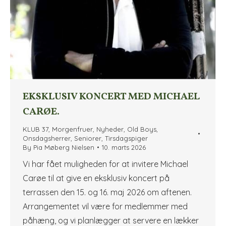
EKSKLUSIV KONCERT MED MICHAEL
CARØE.
KLUB 37
,
Morgenfruer
,
Nyheder
,
Old Boys
,
Onsdagsherrer
,
Seniorer
,
Tirsdagspiger
By
Pia Møberg Nielsen
10. marts 2026
Vi har fået muligheden for at invitere Michael
Carøe til at give en eksklusiv koncert på
terrassen den 15. og 16. maj 2026 om aftenen.
Arrangementet vil være for medlemmer med
påhæng, og vi planlægger at servere en lækker