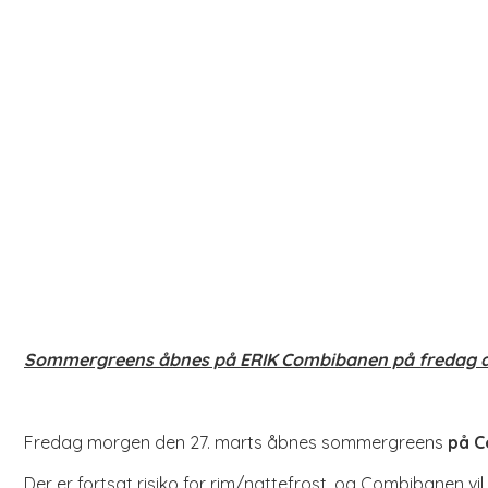
Sommergreens åbnes på ERIK Combibanen på fredag d.
Fredag morgen den 27. marts åbnes sommergreens
på 
Der er fortsat risiko for rim/nattefrost, og Combibanen vil