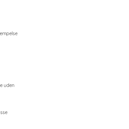
lempelse
lse uden
isse