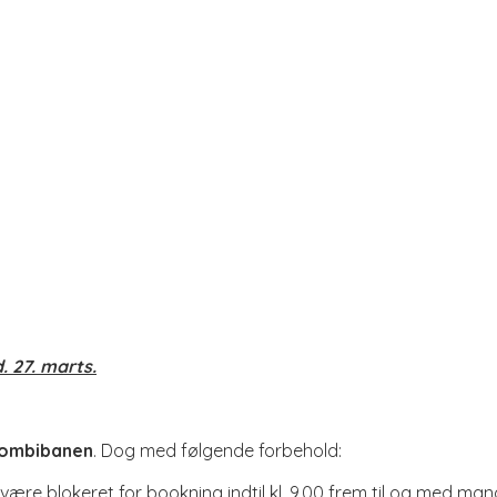
 27. marts.
Combibanen
. Dog med følgende forbehold:
 være blokeret for bookning indtil kl. 9.00 frem til og med man