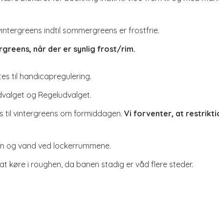
l vintergreens indtil sommergreens er frostfrie.
ergreens, når der er synlig frost/rim.
es til handicapregulering.
dvalget og Regeludvalget.
les til vintergreens om formiddagen.
Vi forventer, at restrikt
nen og vand ved lockerrummene.
t køre i roughen, da banen stadig er våd flere steder.