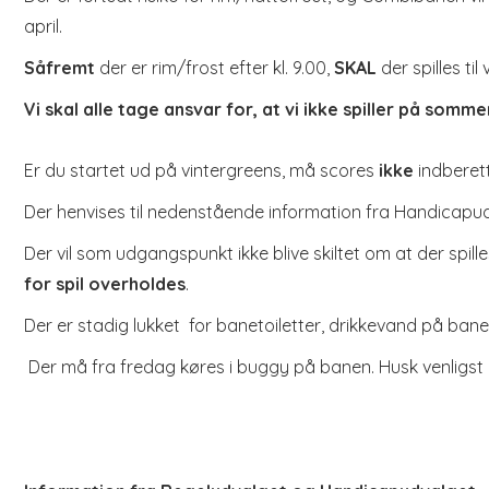
april.
Såfremt
der er rim/frost efter kl. 9.00,
SKAL
der spilles ti
Vi skal alle tage ansvar for, at vi ikke spiller på somm
Er du startet ud på vintergreens, må scores
ikke
indberett
Der henvises til nedenstående information fra Handicapu
Der vil som udgangspunkt ikke blive skiltet om at der spil
for spil overholdes
.
Der er stadig lukket for banetoiletter, drikkevand på ba
Der må fra fredag køres i buggy på banen. Husk venligst a