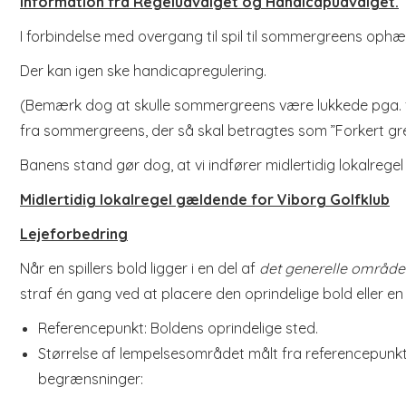
Information fra Regeludvalget og Handicapudvalget.
I forbindelse med overgang til spil til sommergreens ophæv
Der kan igen ske handicapregulering.
(Bemærk dog at skulle sommergreens være lukkede pga. fr
fra sommergreens, der så skal betragtes som ”Forkert gre
Banens stand gør dog, at vi indfører midlertidig lokalrege
Midlertidig lokalregel gældende for Viborg Golfklub
Lejeforbedring
Når en spillers bold ligger i en del af
det generelle område
straf én gang ved at placere den oprindelige bold eller en
Referencepunkt: Boldens oprindelige sted.
Størrelse af lempelsesområdet målt fra referencepunk
begrænsninger: