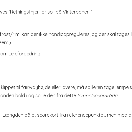
es ”Retningslinjer for spil på Vinterbanen.”
ost/rim, kan der ikke handicapreguleres, og der skal tages 
en”.)
l om Lejeforbedring.
klippet til fairwayhøjde eller lavere, må spilleren tage lempe
 anden bold i og spille den fra dette
lempelsesområde
:
t: Længden på et scorekort fra referencepunktet, men med d