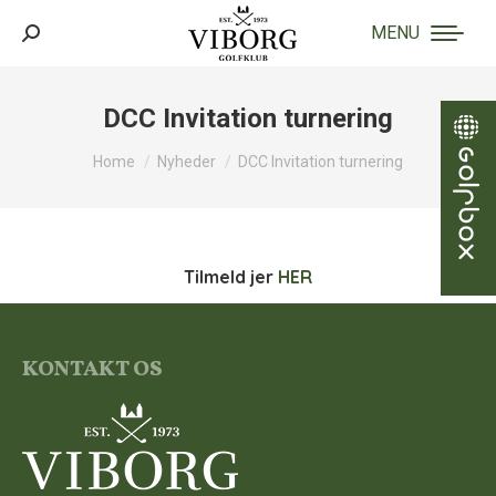
MENU
Search:
DCC Invitation turnering
You are here:
Home
Nyheder
DCC Invitation turnering
Tilmeld jer
HER
KONTAKT OS