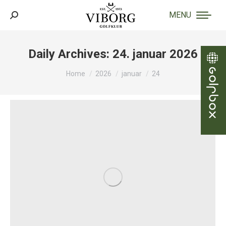
MENU
Search:
Daily Archives:
24. januar 2026
You are here:
Home
2026
januar
24