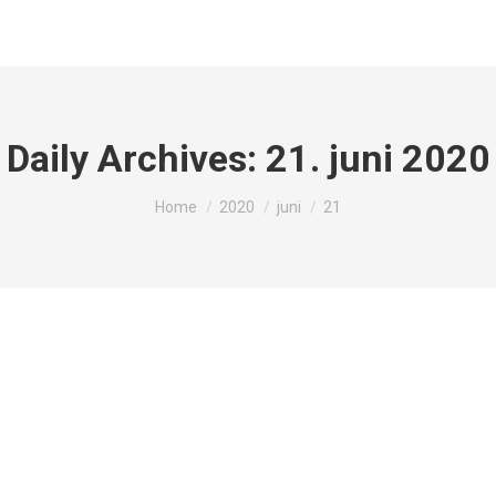
Daily Archives:
21. juni 2020
You are here:
Home
2020
juni
21