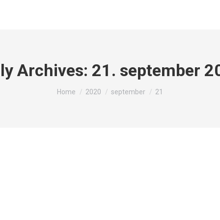
ly Archives:
21. september 2
You are here:
Home
2020
september
21