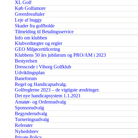
XL Golf
Køb Golfamore
Greenfeeaftaler
Leje af buggy
Skader fra golfbolde
Tilmelding til Betalingsservice
Info om klubben
Klubvedtægter og regler
GEO Miljøcertificering
Klubbens 50 års jubilæum og PRO/AM i 2023
Bestyrelsen
Dresscode i Viborg Golfklub
Udviklingsplan
Baneforum
Regel og Handicapudvalg.
Golfreglerne 2023 – de vigtigste ændringer.
Det nye handicapsystem 1.1.2021
Amatør- og Ordensudvalg
Sponsorudvalg
Begynderudvalg
Turneringsudvalg
Referater
Nyhedsbrev
Private Policy