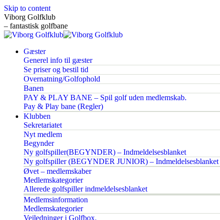
Skip to content
Viborg Golfklub
– fantastisk golfbane
Gæster
Generel info til gæster
Se priser og bestil tid
Overnatning/Golfophold
Banen
PAY & PLAY BANE – Spil golf uden medlemskab.
Pay & Play bane (Regler)
Klubben
Sekretariatet
Nyt medlem
Begynder
Ny golfspiller(BEGYNDER) – Indmeldelsesblanket
Ny golfspiller (BEGYNDER JUNIOR) – Indmeldelsesblanket
Øvet – medlemskaber
Medlemskategorier
Allerede golfspiller indmeldelsesblanket
Medlemsinformation
Medlemskategorier
Vejledninger i Golfbox.