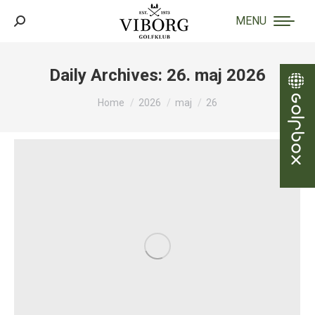
MENU
Search:
Daily Archives:
26. maj 2026
You are here:
Home
2026
maj
26