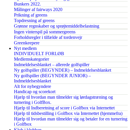
Bunkers 2022.
Målinger af fairways 2020
Prikning af greens
Topdresning af greens
Grønne regnskaber og sprøjtemiddelbelastning
Ingen vinterspil på sommergreens
Forholdsregler i tilfælde af tordenvejr
Greenkeepere
Nyt medlem
INDIVIDUELT FORLØB
Medlemskategorier
Indmeldelsesblanket – allerede golfspiller
Ny golfspiller (BEGYNDER) – Indmeldelsesblanket
Ny golfspiller (BEGYNDER JUNIOR) –
Indmeldelsesblanket
Alt for nybegyndere
Handicap og scorekort
Hjælp til hvordan man tilmelder sig lørdagstræning og
turnering i GolfBox.
Hjælp til Indberetning af score i Golfbox via Internettet
Hjælp til tidsbestilling i Golfbox via Internettet (hjemmefra)
Hjælp til hvordan man tilmelder sig og betaler for en turnering
i Golfbox
Klub i klubben