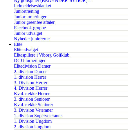
Ny golfspiller (BEGYNDER JUNIOR) –
Indmeldelsesblanket
Juniortræning
Junior turneringer
Junior greenfee aftaler
Facebook gruppe
Junior udvalget
Nyheder juniorerne
Elite
Eliteudvalget
Elitespillere i Viborg Golfklub.
DGU turneringer
Elitedivision Damer
2. division Damer
1. division Herrer
3. Division Herrer
4. Division Herrer
Kval. række Herrer
3. division Seniorer
Kval. række Seniorer
3. Division Veteraner
1. division Superveteraner
1. Division Ungdom
2. division Ungdom