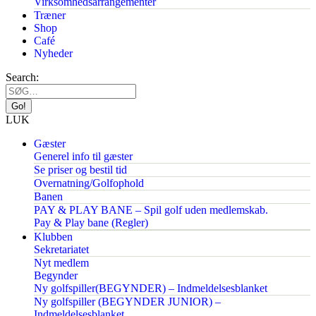
Virksomhedsarrangementer
Træner
Shop
Café
Nyheder
Search:
LUK
Gæster
Generel info til gæster
Se priser og bestil tid
Overnatning/Golfophold
Banen
PAY & PLAY BANE – Spil golf uden medlemskab.
Pay & Play bane (Regler)
Klubben
Sekretariatet
Nyt medlem
Begynder
Ny golfspiller(BEGYNDER) – Indmeldelsesblanket
Ny golfspiller (BEGYNDER JUNIOR) –
Indmeldelsesblanket