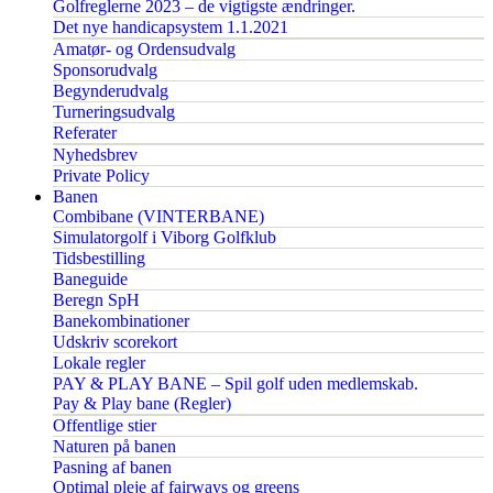
Golfreglerne 2023 – de vigtigste ændringer.
Det nye handicapsystem 1.1.2021
Amatør- og Ordensudvalg
Sponsorudvalg
Begynderudvalg
Turneringsudvalg
Referater
Nyhedsbrev
Private Policy
Banen
Combibane (VINTERBANE)
Simulatorgolf i Viborg Golfklub
Tidsbestilling
Baneguide
Beregn SpH
Banekombinationer
Udskriv scorekort
Lokale regler
PAY & PLAY BANE – Spil golf uden medlemskab.
Pay & Play bane (Regler)
Offentlige stier
Naturen på banen
Pasning af banen
Optimal pleje af fairways og greens