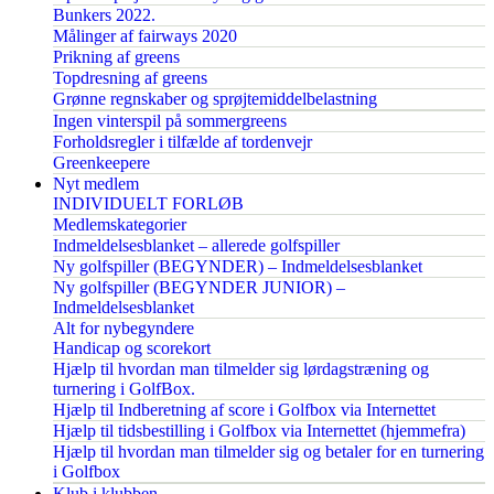
Bunkers 2022.
Målinger af fairways 2020
Prikning af greens
Topdresning af greens
Grønne regnskaber og sprøjtemiddelbelastning
Ingen vinterspil på sommergreens
Forholdsregler i tilfælde af tordenvejr
Greenkeepere
Nyt medlem
INDIVIDUELT FORLØB
Medlemskategorier
Indmeldelsesblanket – allerede golfspiller
Ny golfspiller (BEGYNDER) – Indmeldelsesblanket
Ny golfspiller (BEGYNDER JUNIOR) –
Indmeldelsesblanket
Alt for nybegyndere
Handicap og scorekort
Hjælp til hvordan man tilmelder sig lørdagstræning og
turnering i GolfBox.
Hjælp til Indberetning af score i Golfbox via Internettet
Hjælp til tidsbestilling i Golfbox via Internettet (hjemmefra)
Hjælp til hvordan man tilmelder sig og betaler for en turnering
i Golfbox
Klub i klubben