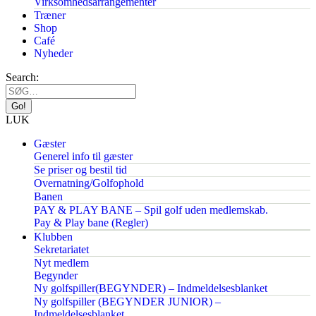
Virksomhedsarrangementer
Træner
Shop
Café
Nyheder
Search:
LUK
Gæster
Generel info til gæster
Se priser og bestil tid
Overnatning/Golfophold
Banen
PAY & PLAY BANE – Spil golf uden medlemskab.
Pay & Play bane (Regler)
Klubben
Sekretariatet
Nyt medlem
Begynder
Ny golfspiller(BEGYNDER) – Indmeldelsesblanket
Ny golfspiller (BEGYNDER JUNIOR) –
Indmeldelsesblanket