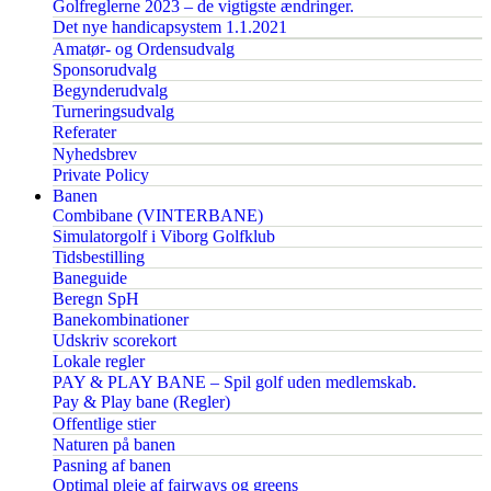
Golfreglerne 2023 – de vigtigste ændringer.
Det nye handicapsystem 1.1.2021
Amatør- og Ordensudvalg
Sponsorudvalg
Begynderudvalg
Turneringsudvalg
Referater
Nyhedsbrev
Private Policy
Banen
Combibane (VINTERBANE)
Simulatorgolf i Viborg Golfklub
Tidsbestilling
Baneguide
Beregn SpH
Banekombinationer
Udskriv scorekort
Lokale regler
PAY & PLAY BANE – Spil golf uden medlemskab.
Pay & Play bane (Regler)
Offentlige stier
Naturen på banen
Pasning af banen
Optimal pleje af fairways og greens