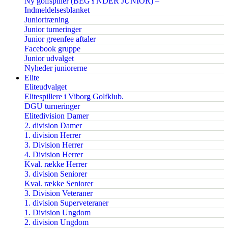
Ny golfspiller (BEGYNDER JUNIOR) –
Indmeldelsesblanket
Juniortræning
Junior turneringer
Junior greenfee aftaler
Facebook gruppe
Junior udvalget
Nyheder juniorerne
Elite
Eliteudvalget
Elitespillere i Viborg Golfklub.
DGU turneringer
Elitedivision Damer
2. division Damer
1. division Herrer
3. Division Herrer
4. Division Herrer
Kval. række Herrer
3. division Seniorer
Kval. række Seniorer
3. Division Veteraner
1. division Superveteraner
1. Division Ungdom
2. division Ungdom