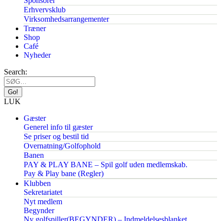
Sponsorer
Erhvervsklub
Virksomhedsarrangementer
Træner
Shop
Café
Nyheder
Search:
LUK
Gæster
Generel info til gæster
Se priser og bestil tid
Overnatning/Golfophold
Banen
PAY & PLAY BANE – Spil golf uden medlemskab.
Pay & Play bane (Regler)
Klubben
Sekretariatet
Nyt medlem
Begynder
Ny golfspiller(BEGYNDER) – Indmeldelsesblanket