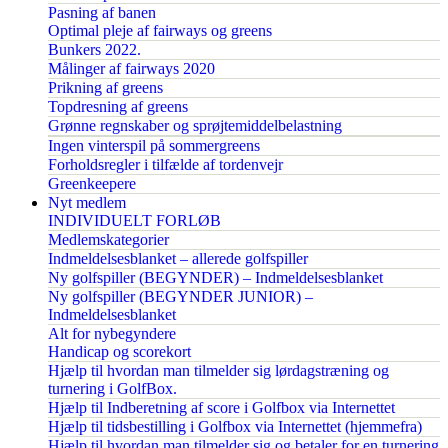
Pasning af banen
Optimal pleje af fairways og greens
Bunkers 2022.
Målinger af fairways 2020
Prikning af greens
Topdresning af greens
Grønne regnskaber og sprøjtemiddelbelastning
Ingen vinterspil på sommergreens
Forholdsregler i tilfælde af tordenvejr
Greenkeepere
Nyt medlem
INDIVIDUELT FORLØB
Medlemskategorier
Indmeldelsesblanket – allerede golfspiller
Ny golfspiller (BEGYNDER) – Indmeldelsesblanket
Ny golfspiller (BEGYNDER JUNIOR) –
Indmeldelsesblanket
Alt for nybegyndere
Handicap og scorekort
Hjælp til hvordan man tilmelder sig lørdagstræning og
turnering i GolfBox.
Hjælp til Indberetning af score i Golfbox via Internettet
Hjælp til tidsbestilling i Golfbox via Internettet (hjemmefra)
Hjælp til hvordan man tilmelder sig og betaler for en turnering