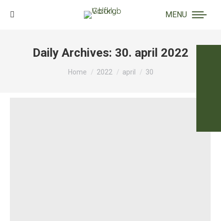
MENU
Search:
Daily Archives:
30. april 2022
You are here:
Home
2022
april
30