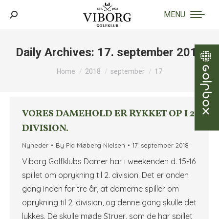
MENU
Search:
Daily Archives:
17. september 2018
You are here:
Home
2018
september
17
VORES DAMEHOLD ER RYKKET OP I 2
DIVISION.
Nyheder
By
Pia Møberg Nielsen
17. september 2018
Viborg Golfklubs Damer har i weekenden d. 15-16
spillet om oprykning til 2. division. Det er anden
gang inden for tre år, at damerne spiller om
oprykning til 2. division, og denne gang skulle det
lykkes. De skulle møde Struer, som de har spillet