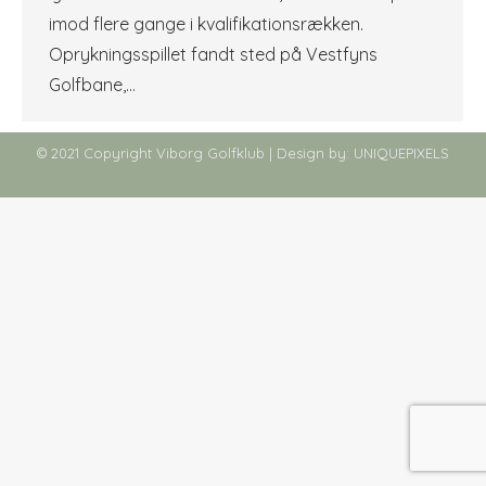
imod flere gange i kvalifikationsrækken.
Oprykningsspillet fandt sted på Vestfyns
Golfbane,…
© 2021 Copyright Viborg Golfklub | Design by:
UNIQUEPIXELS