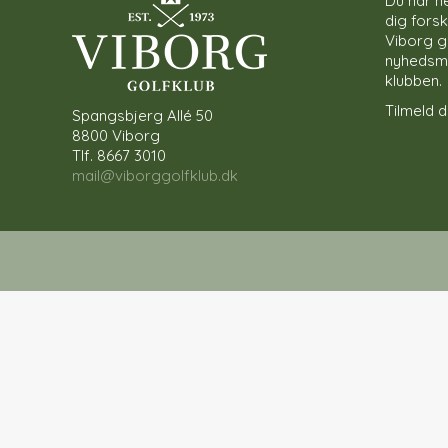
Du har he
dig forsk
Viborg g
nyhedsmai
klubben.
Tilmeld di
Spangsbjerg Allé 50
8800 Viborg
Tlf. 8667 3010
mail@viborggolfklub.dk