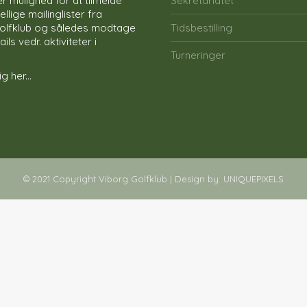
r mulighed for at tilmelde
Sekretariatet
ellige mailinglister fra
olfklub og således modtage
Tidsbestilling
ls vedr. aktiviteter i
Turneringer
g her...
© 2021 Copyright Viborg Golfklub | Design by:
UNIQUEPIXELS