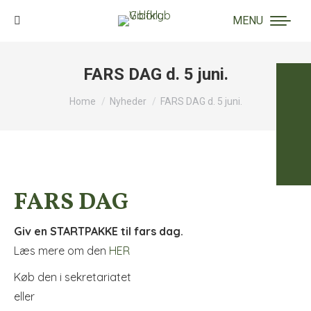
MENU
Search:
FARS DAG d. 5 juni.
You are here:
Home
Nyheder
FARS DAG d. 5 juni.
FARS DAG
Giv en STARTPAKKE til fars dag.
Læs mere om den
HER
Køb den i sekretariatet
eller