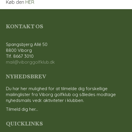
Køb den
HER
KONTAKT OS
Spangsbjerg Allé 50
8800 Viborg
Tlf. 8667 3010
mail@viborggolfklub.dk
NYHEDSBREV
Du har her mulighed for at tilmelde dig forskellige
mailinglister fra Viborg golfklub og således modtage
nyhedsmails vedr. aktiviteter i klubben.
Tilmeld dig her...
QUICKLINKS