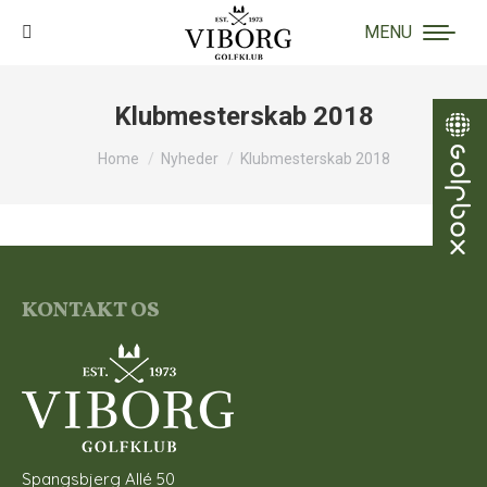
MENU
Search:
Klubmesterskab 2018
You are here:
Home
Nyheder
Klubmesterskab 2018
KONTAKT OS
Spangsbjerg Allé 50