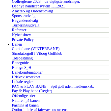
Golfreglerne 2023 – de vigtigste ændringer.
Det nye handicapsystem 1.1.2021
Amatør- og Ordensudvalg
Sponsorudvalg
Begynderudvalg
Turneringsudvalg
Referater
Nyhedsbrev
Private Policy
Banen
Combibane (VINTERBANE)
Simulatorgolf i Viborg Golfklub
Tidsbestilling
Baneguide
Beregn SpH
Banekombinationer
Udskriv scorekort
Lokale regler
PAY & PLAY BANE – Spil golf uden medlemskab.
Pay & Play bane (Regler)
Offentlige stier
Naturen på banen
Pasning af banen
Optimal pleje af fairways og greens