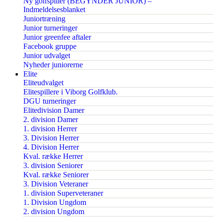
Ny golfspiller (BEGYNDER JUNIOR) –
Indmeldelsesblanket
Juniortræning
Junior turneringer
Junior greenfee aftaler
Facebook gruppe
Junior udvalget
Nyheder juniorerne
Elite
Eliteudvalget
Elitespillere i Viborg Golfklub.
DGU turneringer
Elitedivision Damer
2. division Damer
1. division Herrer
3. Division Herrer
4. Division Herrer
Kval. række Herrer
3. division Seniorer
Kval. række Seniorer
3. Division Veteraner
1. division Superveteraner
1. Division Ungdom
2. division Ungdom