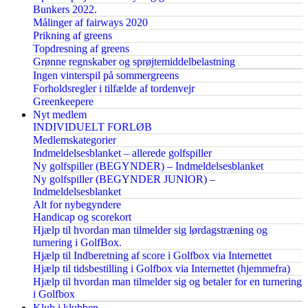
Bunkers 2022.
Målinger af fairways 2020
Prikning af greens
Topdresning af greens
Grønne regnskaber og sprøjtemiddelbelastning
Ingen vinterspil på sommergreens
Forholdsregler i tilfælde af tordenvejr
Greenkeepere
Nyt medlem
INDIVIDUELT FORLØB
Medlemskategorier
Indmeldelsesblanket – allerede golfspiller
Ny golfspiller (BEGYNDER) – Indmeldelsesblanket
Ny golfspiller (BEGYNDER JUNIOR) –
Indmeldelsesblanket
Alt for nybegyndere
Handicap og scorekort
Hjælp til hvordan man tilmelder sig lørdagstræning og
turnering i GolfBox.
Hjælp til Indberetning af score i Golfbox via Internettet
Hjælp til tidsbestilling i Golfbox via Internettet (hjemmefra)
Hjælp til hvordan man tilmelder sig og betaler for en turnering
i Golfbox
Klub i klubben