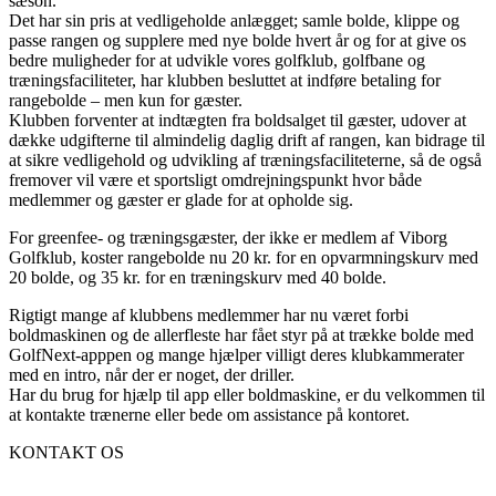
sæson.
Det har sin pris at vedligeholde anlægget; samle bolde, klippe og
passe rangen og supplere med nye bolde hvert år og for at give os
bedre muligheder for at udvikle vores golfklub, golfbane og
træningsfaciliteter, har klubben besluttet at indføre betaling for
rangebolde – men kun for gæster.
Klubben forventer at indtægten fra boldsalget til gæster, udover at
dække udgifterne til almindelig daglig drift af rangen, kan bidrage til
at sikre vedligehold og udvikling af træningsfaciliteterne, så de også
fremover vil være et sportsligt omdrejningspunkt hvor både
medlemmer og gæster er glade for at opholde sig.
For greenfee- og træningsgæster, der ikke er medlem af Viborg
Golfklub, koster rangebolde nu 20 kr. for en opvarmningskurv med
20 bolde, og 35 kr. for en træningskurv med 40 bolde.
Rigtigt mange af klubbens medlemmer har nu været forbi
boldmaskinen og de allerfleste har fået styr på at trække bolde med
GolfNext-apppen og mange hjælper villigt deres klubkammerater
med en intro, når der er noget, der driller.
Har du brug for hjælp til app eller boldmaskine, er du velkommen til
at kontakte trænerne eller bede om assistance på kontoret.
KONTAKT OS