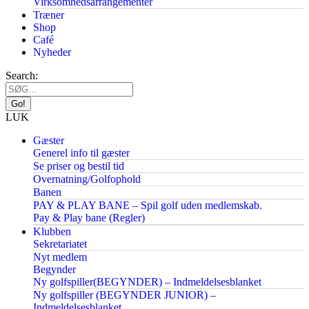
Virksomhedsarrangementer
Træner
Shop
Café
Nyheder
Search:
LUK
Gæster
Generel info til gæster
Se priser og bestil tid
Overnatning/Golfophold
Banen
PAY & PLAY BANE – Spil golf uden medlemskab.
Pay & Play bane (Regler)
Klubben
Sekretariatet
Nyt medlem
Begynder
Ny golfspiller(BEGYNDER) – Indmeldelsesblanket
Ny golfspiller (BEGYNDER JUNIOR) –
Indmeldelsesblanket