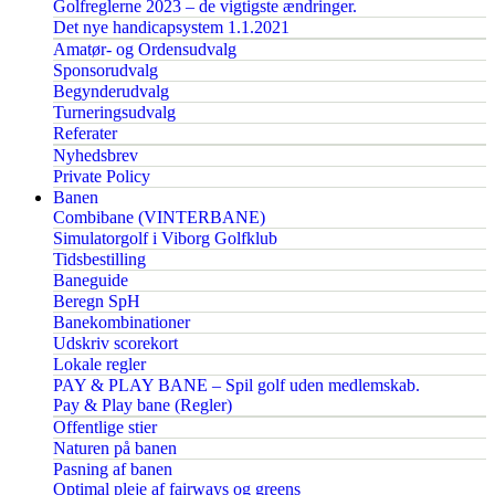
Golfreglerne 2023 – de vigtigste ændringer.
Det nye handicapsystem 1.1.2021
Amatør- og Ordensudvalg
Sponsorudvalg
Begynderudvalg
Turneringsudvalg
Referater
Nyhedsbrev
Private Policy
Banen
Combibane (VINTERBANE)
Simulatorgolf i Viborg Golfklub
Tidsbestilling
Baneguide
Beregn SpH
Banekombinationer
Udskriv scorekort
Lokale regler
PAY & PLAY BANE – Spil golf uden medlemskab.
Pay & Play bane (Regler)
Offentlige stier
Naturen på banen
Pasning af banen
Optimal pleje af fairways og greens