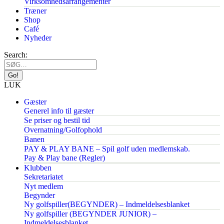
Virksomhedsarrangementer
Træner
Shop
Café
Nyheder
Search:
LUK
Gæster
Generel info til gæster
Se priser og bestil tid
Overnatning/Golfophold
Banen
PAY & PLAY BANE – Spil golf uden medlemskab.
Pay & Play bane (Regler)
Klubben
Sekretariatet
Nyt medlem
Begynder
Ny golfspiller(BEGYNDER) – Indmeldelsesblanket
Ny golfspiller (BEGYNDER JUNIOR) –
Indmeldelsesblanket