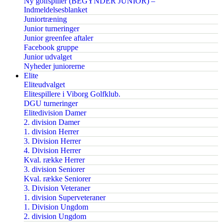
Ny golfspiller (BEGYNDER JUNIOR) –
Indmeldelsesblanket
Juniortræning
Junior turneringer
Junior greenfee aftaler
Facebook gruppe
Junior udvalget
Nyheder juniorerne
Elite
Eliteudvalget
Elitespillere i Viborg Golfklub.
DGU turneringer
Elitedivision Damer
2. division Damer
1. division Herrer
3. Division Herrer
4. Division Herrer
Kval. række Herrer
3. division Seniorer
Kval. række Seniorer
3. Division Veteraner
1. division Superveteraner
1. Division Ungdom
2. division Ungdom