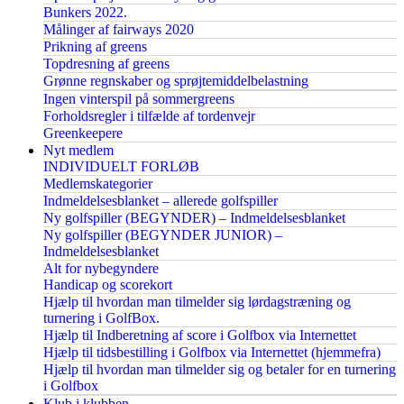
Bunkers 2022.
Målinger af fairways 2020
Prikning af greens
Topdresning af greens
Grønne regnskaber og sprøjtemiddelbelastning
Ingen vinterspil på sommergreens
Forholdsregler i tilfælde af tordenvejr
Greenkeepere
Nyt medlem
INDIVIDUELT FORLØB
Medlemskategorier
Indmeldelsesblanket – allerede golfspiller
Ny golfspiller (BEGYNDER) – Indmeldelsesblanket
Ny golfspiller (BEGYNDER JUNIOR) –
Indmeldelsesblanket
Alt for nybegyndere
Handicap og scorekort
Hjælp til hvordan man tilmelder sig lørdagstræning og
turnering i GolfBox.
Hjælp til Indberetning af score i Golfbox via Internettet
Hjælp til tidsbestilling i Golfbox via Internettet (hjemmefra)
Hjælp til hvordan man tilmelder sig og betaler for en turnering
i Golfbox
Klub i klubben