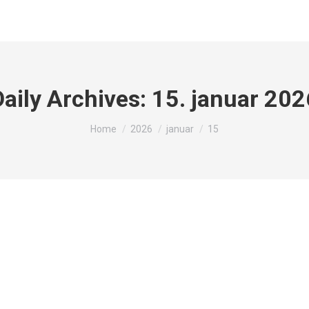
Daily Archives:
15. januar 202
You are here:
Home
2026
januar
15