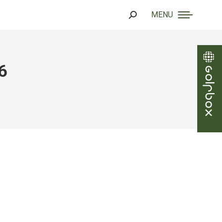
MENU
Search:
6