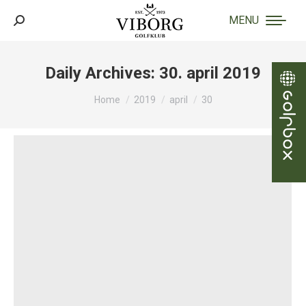
MENU
Search:
Daily Archives:
30. april 2019
You are here:
Home
2019
april
30