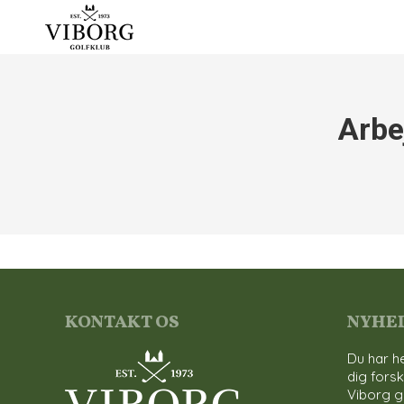
Arbe
KONTAKT OS
NYHE
Du har he
dig forsk
Viborg g