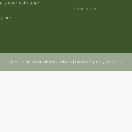
ls vedr. aktiviteter i
Turneringer
g her...
© 2021 Copyright Viborg Golfklub | Design by:
UNIQUEPIXELS