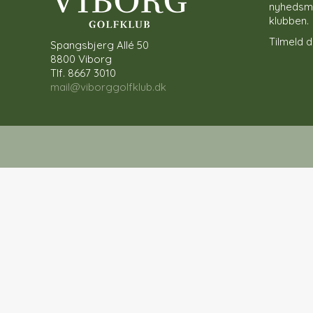
nyhedsmai
klubben.
Tilmeld di
Spangsbjerg Allé 50
8800 Viborg
Tlf. 8667 3010
mail@viborggolfklub.dk