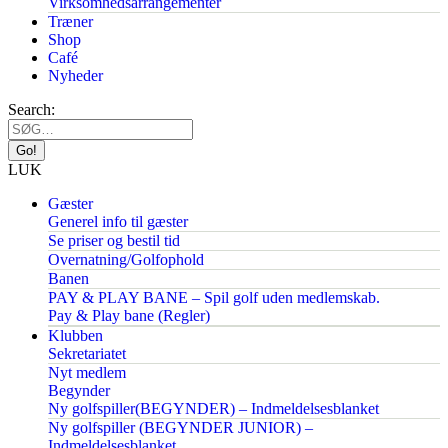
Virksomhedsarrangementer
Træner
Shop
Café
Nyheder
Search:
LUK
Gæster
Generel info til gæster
Se priser og bestil tid
Overnatning/Golfophold
Banen
PAY & PLAY BANE – Spil golf uden medlemskab.
Pay & Play bane (Regler)
Klubben
Sekretariatet
Nyt medlem
Begynder
Ny golfspiller(BEGYNDER) – Indmeldelsesblanket
Ny golfspiller (BEGYNDER JUNIOR) –
Indmeldelsesblanket