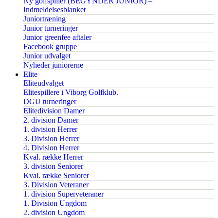
Ny golfspiller (BEGYNDER JUNIOR) –
Indmeldelsesblanket
Juniortræning
Junior turneringer
Junior greenfee aftaler
Facebook gruppe
Junior udvalget
Nyheder juniorerne
Elite
Eliteudvalget
Elitespillere i Viborg Golfklub.
DGU turneringer
Elitedivision Damer
2. division Damer
1. division Herrer
3. Division Herrer
4. Division Herrer
Kval. række Herrer
3. division Seniorer
Kval. række Seniorer
3. Division Veteraner
1. division Superveteraner
1. Division Ungdom
2. division Ungdom