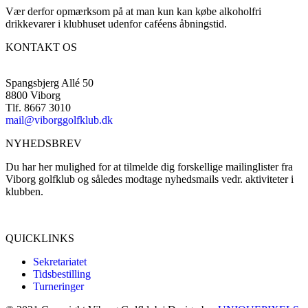
Vær derfor opmærksom på at man kun kan købe alkoholfri
drikkevarer i klubhuset udenfor caféens åbningstid.
KONTAKT OS
Spangsbjerg Allé 50
8800 Viborg
Tlf. 8667 3010
mail@viborggolfklub.dk
NYHEDSBREV
Du har her mulighed for at tilmelde dig forskellige mailinglister fra
Viborg golfklub og således modtage nyhedsmails vedr. aktiviteter i
klubben.
Tilmeld dig her...
QUICKLINKS
Sekretariatet
Tidsbestilling
Turneringer