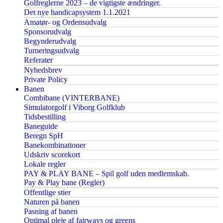
Golfreglerne 2023 – de vigtigste ændringer.
Det nye handicapsystem 1.1.2021
Amatør- og Ordensudvalg
Sponsorudvalg
Begynderudvalg
Turneringsudvalg
Referater
Nyhedsbrev
Private Policy
Banen
Combibane (VINTERBANE)
Simulatorgolf i Viborg Golfklub
Tidsbestilling
Baneguide
Beregn SpH
Banekombinationer
Udskriv scorekort
Lokale regler
PAY & PLAY BANE – Spil golf uden medlemskab.
Pay & Play bane (Regler)
Offentlige stier
Naturen på banen
Pasning af banen
Optimal pleje af fairways og greens