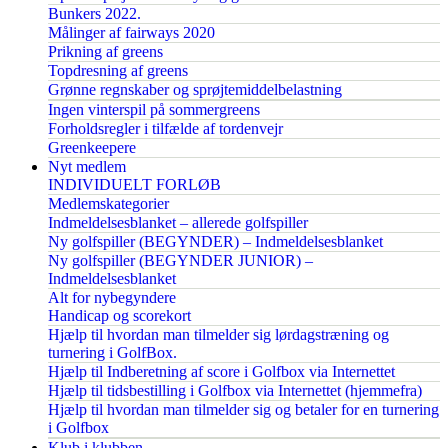
Bunkers 2022.
Målinger af fairways 2020
Prikning af greens
Topdresning af greens
Grønne regnskaber og sprøjtemiddelbelastning
Ingen vinterspil på sommergreens
Forholdsregler i tilfælde af tordenvejr
Greenkeepere
Nyt medlem
INDIVIDUELT FORLØB
Medlemskategorier
Indmeldelsesblanket – allerede golfspiller
Ny golfspiller (BEGYNDER) – Indmeldelsesblanket
Ny golfspiller (BEGYNDER JUNIOR) –
Indmeldelsesblanket
Alt for nybegyndere
Handicap og scorekort
Hjælp til hvordan man tilmelder sig lørdagstræning og
turnering i GolfBox.
Hjælp til Indberetning af score i Golfbox via Internettet
Hjælp til tidsbestilling i Golfbox via Internettet (hjemmefra)
Hjælp til hvordan man tilmelder sig og betaler for en turnering
i Golfbox
Klub i klubben