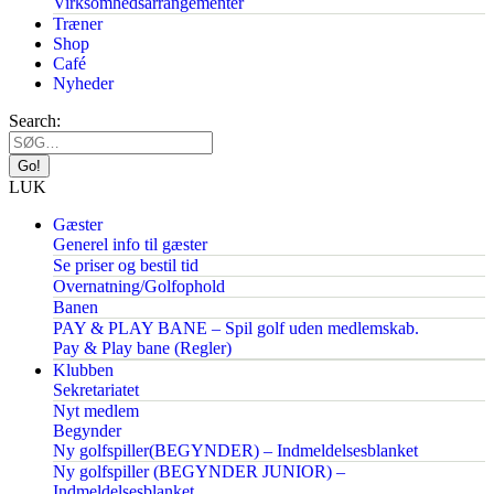
Virksomhedsarrangementer
Træner
Shop
Café
Nyheder
Search:
LUK
Gæster
Generel info til gæster
Se priser og bestil tid
Overnatning/Golfophold
Banen
PAY & PLAY BANE – Spil golf uden medlemskab.
Pay & Play bane (Regler)
Klubben
Sekretariatet
Nyt medlem
Begynder
Ny golfspiller(BEGYNDER) – Indmeldelsesblanket
Ny golfspiller (BEGYNDER JUNIOR) –
Indmeldelsesblanket