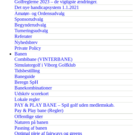
Golfreglerne 2023 – de vigtigste ændringer.
Det nye handicapsystem 1.1.2021
Amatør- og Ordensudvalg
Sponsorudvalg
Begynderudvalg
Turneringsudvalg
Referater
Nyhedsbrev
Private Policy
Banen
Combibane (VINTERBANE)
Simulatorgolf i Viborg Golfklub
Tidsbestilling
Baneguide
Beregn SpH
Banekombinationer
Udskriv scorekort
Lokale regler
PAY & PLAY BANE – Spil golf uden medlemskab.
Pay & Play bane (Regler)
Offentlige stier
Naturen på banen
Pasning af banen
Optimal pleje af fairways og greens