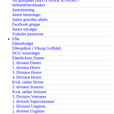
Ny golfspiller (BEGYNDER JUNIOR) –
Indmeldelsesblanket
Juniortræning
Junior turneringer
Junior greenfee aftaler
Facebook gruppe
Junior udvalget
Nyheder juniorerne
Elite
Eliteudvalget
Elitespillere i Viborg Golfklub.
DGU turneringer
Elitedivision Damer
2. division Damer
1. division Herrer
3. Division Herrer
4. Division Herrer
Kval. række Herrer
3. division Seniorer
Kval. række Seniorer
3. Division Veteraner
1. division Superveteraner
1. Division Ungdom
2. division Ungdom