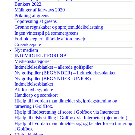
Bunkers 2022.
Målinger af fairways 2020
Prikning af greens
Topdresning af greens
Grønne regnskaber og sprøjtemiddelbelastning
Ingen vinterspil på sommergreens
Forholdsregler i tilfælde af tordenvejr
Greenkeepere
Nyt medlem
INDIVIDUELT FORLØB
Medlemskategorier
Indmeldelsesblanket – allerede golfspiller
Ny golfspiller (BEGYNDER) – Indmeldelsesblanket
Ny golfspiller (BEGYNDER JUNIOR) –
Indmeldelsesblanket
Alt for nybegyndere
Handicap og scorekort
Hjælp til hvordan man tilmelder sig lørdagstræning og
turnering i GolfBox.
Hjælp til Indberetning af score i Golfbox via Internettet
Hjælp til tidsbestilling i Golfbox via Internettet (hjemmefra)
Hjælp til hvordan man tilmelder sig og betaler for en turnering
i Golfbox
Klub i klubben