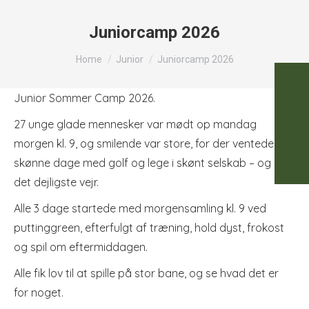
Juniorcamp 2026
You are here:
Home
Junior
Juniorcamp 2026
Junior Sommer Camp 2026.
27 unge glade mennesker var mødt op mandag
morgen kl. 9, og smilende var store, for der ventede 3
skønne dage med golf og lege i skønt selskab – og i
det dejligste vejr.
Alle 3 dage startede med morgensamling kl. 9 ved
puttinggreen, efterfulgt af træning, hold dyst, frokost
og spil om eftermiddagen.
Alle fik lov til at spille på stor bane, og se hvad det er
for noget.