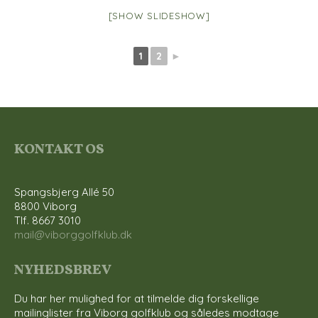
[SHOW SLIDESHOW]
1
2
►
KONTAKT OS
Spangsbjerg Allé 50
8800 Viborg
Tlf. 8667 3010
mail@viborggolfklub.dk
NYHEDSBREV
Du har her mulighed for at tilmelde dig forskellige
mailinglister fra Viborg golfklub og således modtage