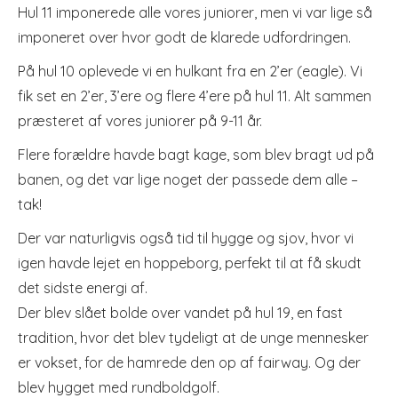
Hul 11 imponerede alle vores juniorer, men vi var lige så
imponeret over hvor godt de klarede udfordringen.
På hul 10 oplevede vi en hulkant fra en 2’er (eagle). Vi
fik set en 2’er, 3’ere og flere 4’ere på hul 11. Alt sammen
præsteret af vores juniorer på 9-11 år.
Flere forældre havde bagt kage, som blev bragt ud på
banen, og det var lige noget der passede dem alle –
tak!
Der var naturligvis også tid til hygge og sjov, hvor vi
igen havde lejet en hoppeborg, perfekt til at få skudt
det sidste energi af.
Der blev slået bolde over vandet på hul 19, en fast
tradition, hvor det blev tydeligt at de unge mennesker
er vokset, for de hamrede den op af fairway. Og der
blev hygget med rundboldgolf.