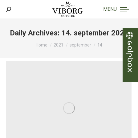
MENU
Search:
Daily Archives:
14. september 2021
You are here:
Home
2021
september
14