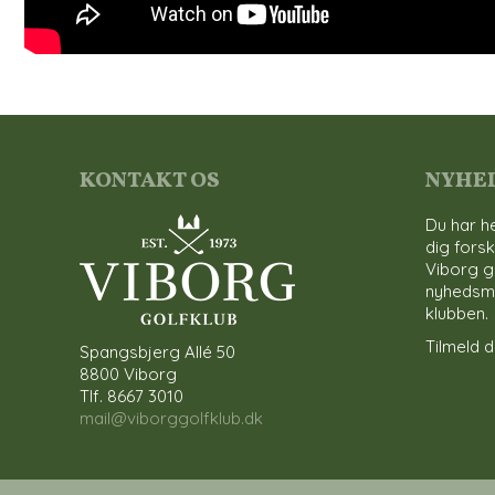
KONTAKT OS
NYHE
Du har he
dig forsk
Viborg g
nyhedsmai
klubben.
Tilmeld di
Spangsbjerg Allé 50
8800 Viborg
Tlf. 8667 3010
mail@viborggolfklub.dk