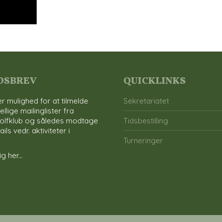
DSBREV
QUICKLINKS
r mulighed for at tilmelde
Sekretariatet
ellige mailinglister fra
olfklub og således modtage
Tidsbestilling
ls vedr. aktiviteter i
Turneringer
g her...