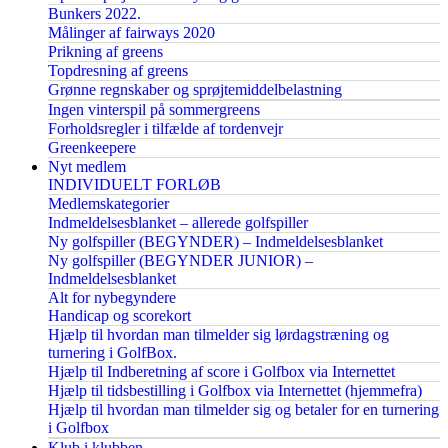
Bunkers 2022.
Målinger af fairways 2020
Prikning af greens
Topdresning af greens
Grønne regnskaber og sprøjtemiddelbelastning
Ingen vinterspil på sommergreens
Forholdsregler i tilfælde af tordenvejr
Greenkeepere
Nyt medlem
INDIVIDUELT FORLØB
Medlemskategorier
Indmeldelsesblanket – allerede golfspiller
Ny golfspiller (BEGYNDER) – Indmeldelsesblanket
Ny golfspiller (BEGYNDER JUNIOR) –
Indmeldelsesblanket
Alt for nybegyndere
Handicap og scorekort
Hjælp til hvordan man tilmelder sig lørdagstræning og
turnering i GolfBox.
Hjælp til Indberetning af score i Golfbox via Internettet
Hjælp til tidsbestilling i Golfbox via Internettet (hjemmefra)
Hjælp til hvordan man tilmelder sig og betaler for en turnering
i Golfbox
Klub i klubben