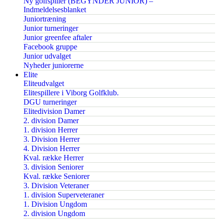
Ny golfspiller (BEGYNDER JUNIOR) –
Indmeldelsesblanket
Juniortræning
Junior turneringer
Junior greenfee aftaler
Facebook gruppe
Junior udvalget
Nyheder juniorerne
Elite
Eliteudvalget
Elitespillere i Viborg Golfklub.
DGU turneringer
Elitedivision Damer
2. division Damer
1. division Herrer
3. Division Herrer
4. Division Herrer
Kval. række Herrer
3. division Seniorer
Kval. række Seniorer
3. Division Veteraner
1. division Superveteraner
1. Division Ungdom
2. division Ungdom