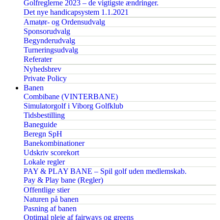
Golfreglerne 2023 – de vigtigste ændringer.
Det nye handicapsystem 1.1.2021
Amatør- og Ordensudvalg
Sponsorudvalg
Begynderudvalg
Turneringsudvalg
Referater
Nyhedsbrev
Private Policy
Banen
Combibane (VINTERBANE)
Simulatorgolf i Viborg Golfklub
Tidsbestilling
Baneguide
Beregn SpH
Banekombinationer
Udskriv scorekort
Lokale regler
PAY & PLAY BANE – Spil golf uden medlemskab.
Pay & Play bane (Regler)
Offentlige stier
Naturen på banen
Pasning af banen
Optimal pleje af fairways og greens