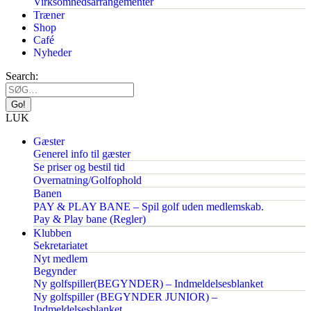
Virksomhedsarrangementer
Træner
Shop
Café
Nyheder
Search:
LUK
Gæster
Generel info til gæster
Se priser og bestil tid
Overnatning/Golfophold
Banen
PAY & PLAY BANE – Spil golf uden medlemskab.
Pay & Play bane (Regler)
Klubben
Sekretariatet
Nyt medlem
Begynder
Ny golfspiller(BEGYNDER) – Indmeldelsesblanket
Ny golfspiller (BEGYNDER JUNIOR) –
Indmeldelsesblanket