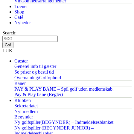
Virksomhedsarrangementer
Træner
Shop
Café
Nyheder
Search:
LUK
Gæster
Generel info til gæster
Se priser og bestil tid
Overnatning/Golfophold
Banen
PAY & PLAY BANE – Spil golf uden medlemskab.
Pay & Play bane (Regler)
Klubben
Sekretariatet
Nyt medlem
Begynder
Ny golfspiller(BEGYNDER) – Indmeldelsesblanket
Ny golfspiller (BEGYNDER JUNIOR) –
Indmeldelsesblanket