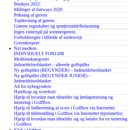
Bunkers 2022.
Målinger af fairways 2020
Prikning af greens
Topdresning af greens
Grønne regnskaber og sprøjtemiddelbelastning
Ingen vinterspil på sommergreens
Forholdsregler i tilfælde af tordenvejr
Greenkeepere
Nyt medlem
INDIVIDUELT FORLØB
Medlemskategorier
Indmeldelsesblanket – allerede golfspiller
Ny golfspiller (BEGYNDER) – Indmeldelsesblanket
Ny golfspiller (BEGYNDER JUNIOR) –
Indmeldelsesblanket
Alt for nybegyndere
Handicap og scorekort
Hjælp til hvordan man tilmelder sig lørdagstræning og
turnering i GolfBox.
Hjælp til Indberetning af score i Golfbox via Internettet
Hjælp til tidsbestilling i Golfbox via Internettet (hjemmefra)
Hjælp til hvordan man tilmelder sig og betaler for en turnering
i Golfbox
Klub i klubben