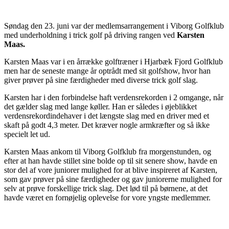
Søndag den 23. juni var der medlemsarrangement i Viborg Golfklub
med underholdning i trick golf på driving rangen ved
Karsten
Maas.
Karsten Maas var i en årrække golftræner i Hjarbæk Fjord Golfklub
men har de seneste mange år optrådt med sit golfshow, hvor han
giver prøver på sine færdigheder med diverse trick golf slag.
Karsten har i den forbindelse haft verdensrekorden i 2 omgange, når
det gælder slag med lange køller. Han er således i øjeblikket
verdensrekordindehaver i det længste slag med en driver med et
skaft på godt 4,3 meter. Det kræver nogle armkræfter og så ikke
specielt let ud.
Karsten Maas ankom til Viborg Golfklub fra morgenstunden, og
efter at han havde stillet sine bolde op til sit senere show, havde en
stor del af vore juniorer mulighed for at blive inspireret af Karsten,
som gav prøver på sine færdigheder og gav juniorerne mulighed for
selv at prøve forskellige trick slag. Det lød til på børnene, at det
havde været en fornøjelig oplevelse for vore yngste medlemmer.