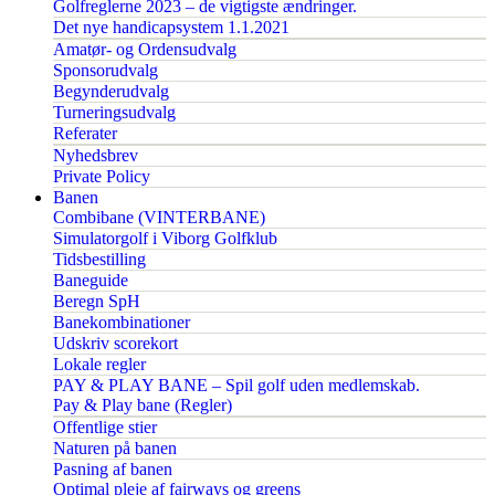
Golfreglerne 2023 – de vigtigste ændringer.
Det nye handicapsystem 1.1.2021
Amatør- og Ordensudvalg
Sponsorudvalg
Begynderudvalg
Turneringsudvalg
Referater
Nyhedsbrev
Private Policy
Banen
Combibane (VINTERBANE)
Simulatorgolf i Viborg Golfklub
Tidsbestilling
Baneguide
Beregn SpH
Banekombinationer
Udskriv scorekort
Lokale regler
PAY & PLAY BANE – Spil golf uden medlemskab.
Pay & Play bane (Regler)
Offentlige stier
Naturen på banen
Pasning af banen
Optimal pleje af fairways og greens