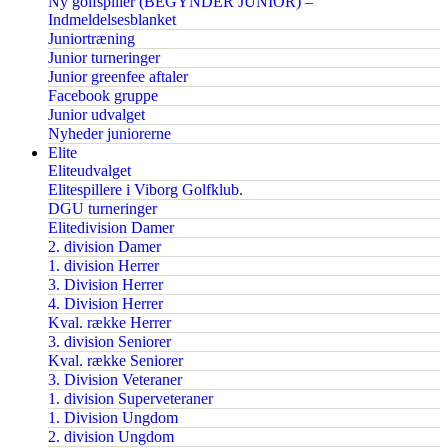
Ny golfspiller (BEGYNDER JUNIOR) –
Indmeldelsesblanket
Juniortræning
Junior turneringer
Junior greenfee aftaler
Facebook gruppe
Junior udvalget
Nyheder juniorerne
Elite
Eliteudvalget
Elitespillere i Viborg Golfklub.
DGU turneringer
Elitedivision Damer
2. division Damer
1. division Herrer
3. Division Herrer
4. Division Herrer
Kval. række Herrer
3. division Seniorer
Kval. række Seniorer
3. Division Veteraner
1. division Superveteraner
1. Division Ungdom
2. division Ungdom