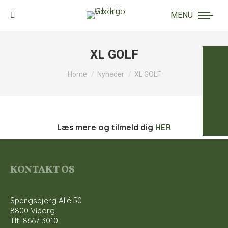
MENU
Search:
XL GOLF
You are here:
Home
Nyheder
XL GOLF
Læs mere og tilmeld dig
HER
KONTAKT OS
Spangsbjerg Allé 50
8800 Viborg
Tlf. 8667 3010