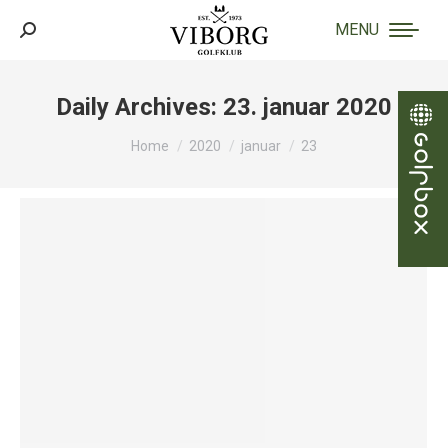
MENU
Search:
Daily Archives:
23. januar 2020
You are here:
Home
2020
januar
23