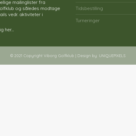
ellige mailinglister fra
olfklub og således modtage
Tidsbestilling
ls vedr. aktiviteter i
Turneringer
g her...
© 2021 Copyright Viborg Golfklub | Design by:
UNIQUEPIXELS