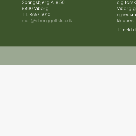
Spangsbjerg Allé 50
dig forsk
8800 Viborg
Viborg g
Tlf. 8667 3010
nyhedsmai
mail@viborggolfklub.dk
klubben.
Tilmeld di