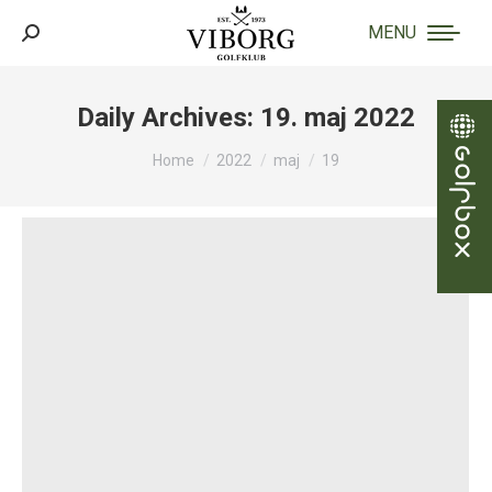
MENU
Search:
Daily Archives:
19. maj 2022
You are here:
Home
2022
maj
19