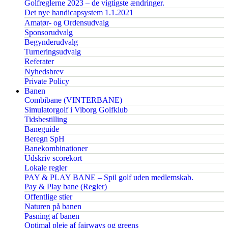
Golfreglerne 2023 – de vigtigste ændringer.
Det nye handicapsystem 1.1.2021
Amatør- og Ordensudvalg
Sponsorudvalg
Begynderudvalg
Turneringsudvalg
Referater
Nyhedsbrev
Private Policy
Banen
Combibane (VINTERBANE)
Simulatorgolf i Viborg Golfklub
Tidsbestilling
Baneguide
Beregn SpH
Banekombinationer
Udskriv scorekort
Lokale regler
PAY & PLAY BANE – Spil golf uden medlemskab.
Pay & Play bane (Regler)
Offentlige stier
Naturen på banen
Pasning af banen
Optimal pleje af fairways og greens