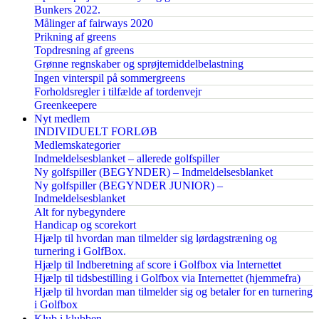
Bunkers 2022.
Målinger af fairways 2020
Prikning af greens
Topdresning af greens
Grønne regnskaber og sprøjtemiddelbelastning
Ingen vinterspil på sommergreens
Forholdsregler i tilfælde af tordenvejr
Greenkeepere
Nyt medlem
INDIVIDUELT FORLØB
Medlemskategorier
Indmeldelsesblanket – allerede golfspiller
Ny golfspiller (BEGYNDER) – Indmeldelsesblanket
Ny golfspiller (BEGYNDER JUNIOR) –
Indmeldelsesblanket
Alt for nybegyndere
Handicap og scorekort
Hjælp til hvordan man tilmelder sig lørdagstræning og
turnering i GolfBox.
Hjælp til Indberetning af score i Golfbox via Internettet
Hjælp til tidsbestilling i Golfbox via Internettet (hjemmefra)
Hjælp til hvordan man tilmelder sig og betaler for en turnering
i Golfbox
Klub i klubben