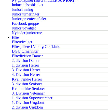
Ny golfspiller (BEGYNDER JUNIOR) –
Indmeldelsesblanket
Juniortræning
Junior turneringer
Junior greenfee aftaler
Facebook gruppe
Junior udvalget
Nyheder juniorerne
Elite
Eliteudvalget
Elitespillere i Viborg Golfklub.
DGU turneringer
Elitedivision Damer
2. division Damer
1. division Herrer
3. Division Herrer
4. Division Herrer
Kval. række Herrer
3. division Seniorer
Kval. række Seniorer
3. Division Veteraner
1. division Superveteraner
1. Division Ungdom
2. division Ungdom