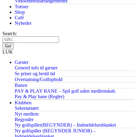
Virksomhedsarrangementer
Træner
Shop
Café
Nyheder
Search:
LUK
Gæster
Generel info til gæster
Se priser og bestil tid
Overnatning/Golfophold
Banen
PAY & PLAY BANE – Spil golf uden medlemskab.
Pay & Play bane (Regler)
Klubben
Sekretariatet
Nyt medlem
Begynder
Ny golfspiller(BEGYNDER) – Indmeldelsesblanket
Ny golfspiller (BEGYNDER JUNIOR) –
Indmeldelsesblanket