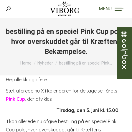
MENU
Search:
bestilling på en speciel Pink Cup polo,
hvor overskuddet går til Kræftens
Bekæmpelse.
You are here:
Home
Nyheder
bestilling på en speciel Pink…
Hej alle klubgolfere
Sæt allerede nu X i kalenderen for deltagelse i årets
Pink Cup
, der afvikles
Tirsdag, den 5. juni kl. 15.00
I kan allerede nu afgive bestilling på en speciel Pink
Cup polo, hvor overskuddet går til Kræftens