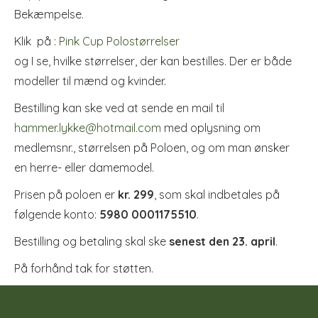
Bekæmpelse.
Klik på :
Pink Cup Polostørrelser
og I se, hvilke størrelser, der kan bestilles. Der er både
modeller til mænd og kvinder.
Bestilling kan ske ved at sende en mail til
hammer.lykke@hotmail.com
med oplysning om
medlemsnr., størrelsen på Poloen, og om man ønsker
en herre- eller damemodel.
Prisen på poloen er
kr. 299
, som skal indbetales på
følgende konto:
5980 0001175510
.
Bestilling og betaling skal ske
senest den 23. april
.
På forhånd tak for støtten.