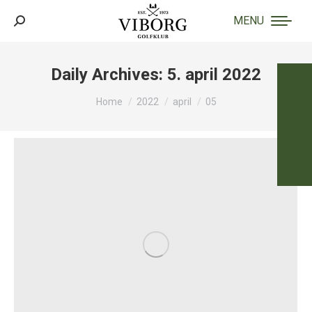
MENU
Search:
Daily Archives:
5. april 2022
You are here:
Home
2022
april
05