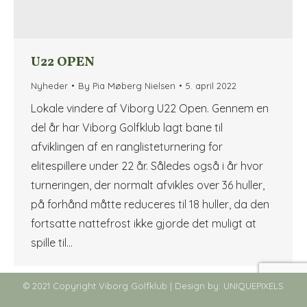
U22 OPEN
Nyheder
By
Pia Møberg Nielsen
5. april 2022
Lokale vindere af Viborg U22 Open. Gennem en
del år har Viborg Golfklub lagt bane til
afviklingen af en ranglisteturnering for
elitespillere under 22 år. Således også i år hvor
turneringen, der normalt afvikles over 36 huller,
på forhånd måtte reduceres til 18 huller, da den
fortsatte nattefrost ikke gjorde det muligt at
spille til…
© 2021 Copyright Viborg Golfklub | Design by:
UNIQUEPIXELS