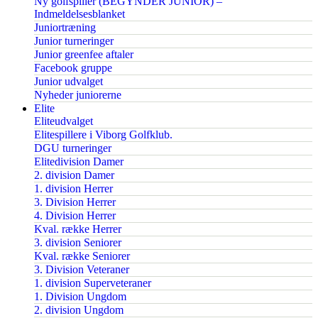
Ny golfspiller (BEGYNDER JUNIOR) –
Indmeldelsesblanket
Juniortræning
Junior turneringer
Junior greenfee aftaler
Facebook gruppe
Junior udvalget
Nyheder juniorerne
Elite
Eliteudvalget
Elitespillere i Viborg Golfklub.
DGU turneringer
Elitedivision Damer
2. division Damer
1. division Herrer
3. Division Herrer
4. Division Herrer
Kval. række Herrer
3. division Seniorer
Kval. række Seniorer
3. Division Veteraner
1. division Superveteraner
1. Division Ungdom
2. division Ungdom