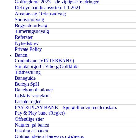
Golfreglerne 2023 – de vigtigste ændringer.
Det nye handicapsystem 1.1.2021
Amatør- og Ordensudvalg
Sponsorudvalg
Begynderudvalg
Turneringsudvalg
Referater
Nyhedsbrev
Private Policy
Banen
Combibane (VINTERBANE)
Simulatorgolf i Viborg Golfklub
Tidsbestilling
Baneguide
Beregn SpH
Banekombinationer
Udskriv scorekort
Lokale regler
PAY & PLAY BANE – Spil golf uden medlemskab.
Pay & Play bane (Regler)
Offentlige stier
Naturen på banen
Pasning af banen
Optimal pleje af fairways og greens