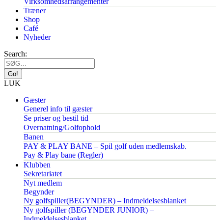
Virksomhedsarrangementer
Træner
Shop
Café
Nyheder
Search:
LUK
Gæster
Generel info til gæster
Se priser og bestil tid
Overnatning/Golfophold
Banen
PAY & PLAY BANE – Spil golf uden medlemskab.
Pay & Play bane (Regler)
Klubben
Sekretariatet
Nyt medlem
Begynder
Ny golfspiller(BEGYNDER) – Indmeldelsesblanket
Ny golfspiller (BEGYNDER JUNIOR) –
Indmeldelsesblanket