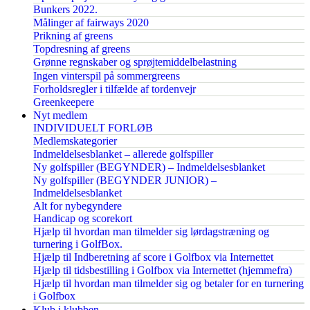
Bunkers 2022.
Målinger af fairways 2020
Prikning af greens
Topdresning af greens
Grønne regnskaber og sprøjtemiddelbelastning
Ingen vinterspil på sommergreens
Forholdsregler i tilfælde af tordenvejr
Greenkeepere
Nyt medlem
INDIVIDUELT FORLØB
Medlemskategorier
Indmeldelsesblanket – allerede golfspiller
Ny golfspiller (BEGYNDER) – Indmeldelsesblanket
Ny golfspiller (BEGYNDER JUNIOR) –
Indmeldelsesblanket
Alt for nybegyndere
Handicap og scorekort
Hjælp til hvordan man tilmelder sig lørdagstræning og
turnering i GolfBox.
Hjælp til Indberetning af score i Golfbox via Internettet
Hjælp til tidsbestilling i Golfbox via Internettet (hjemmefra)
Hjælp til hvordan man tilmelder sig og betaler for en turnering
i Golfbox
Klub i klubben