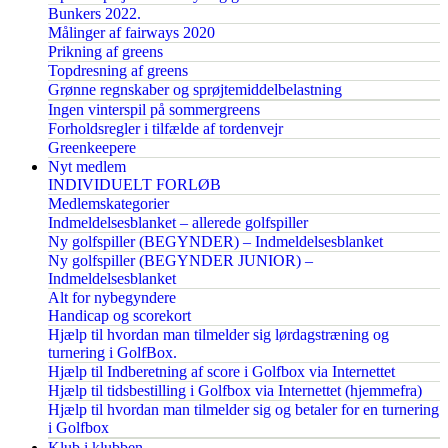
Bunkers 2022.
Målinger af fairways 2020
Prikning af greens
Topdresning af greens
Grønne regnskaber og sprøjtemiddelbelastning
Ingen vinterspil på sommergreens
Forholdsregler i tilfælde af tordenvejr
Greenkeepere
Nyt medlem
INDIVIDUELT FORLØB
Medlemskategorier
Indmeldelsesblanket – allerede golfspiller
Ny golfspiller (BEGYNDER) – Indmeldelsesblanket
Ny golfspiller (BEGYNDER JUNIOR) –
Indmeldelsesblanket
Alt for nybegyndere
Handicap og scorekort
Hjælp til hvordan man tilmelder sig lørdagstræning og
turnering i GolfBox.
Hjælp til Indberetning af score i Golfbox via Internettet
Hjælp til tidsbestilling i Golfbox via Internettet (hjemmefra)
Hjælp til hvordan man tilmelder sig og betaler for en turnering
i Golfbox
Klub i klubben