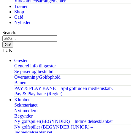
Virksomhedsarrangementer
Træner
Shop
Café
Nyheder
Search:
LUK
Gæster
Generel info til gæster
Se priser og bestil tid
Overnatning/Golfophold
Banen
PAY & PLAY BANE – Spil golf uden medlemskab.
Pay & Play bane (Regler)
Klubben
Sekretariatet
Nyt medlem
Begynder
Ny golfspiller(BEGYNDER) – Indmeldelsesblanket
Ny golfspiller (BEGYNDER JUNIOR) –
Indmeldelsesblanket