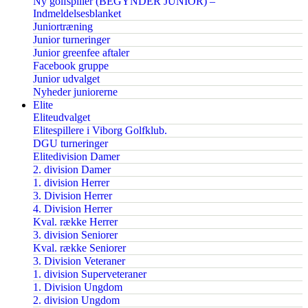
Ny golfspiller (BEGYNDER JUNIOR) –
Indmeldelsesblanket
Juniortræning
Junior turneringer
Junior greenfee aftaler
Facebook gruppe
Junior udvalget
Nyheder juniorerne
Elite
Eliteudvalget
Elitespillere i Viborg Golfklub.
DGU turneringer
Elitedivision Damer
2. division Damer
1. division Herrer
3. Division Herrer
4. Division Herrer
Kval. række Herrer
3. division Seniorer
Kval. række Seniorer
3. Division Veteraner
1. division Superveteraner
1. Division Ungdom
2. division Ungdom