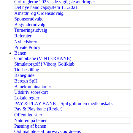
Golfreglerne 2023 – de vigtigste ændringer.
Det nye handicapsystem 1.1.2021
Amatør- og Ordensudvalg
Sponsorudvalg
Begynderudvalg
Turneringsudvalg
Referater
Nyhedsbrev
Private Policy
Banen
Combibane (VINTERBANE)
Simulatorgolf i Viborg Golfklub
Tidsbestilling
Baneguide
Beregn SpH
Banekombinationer
Udskriv scorekort
Lokale regler
PAY & PLAY BANE – Spil golf uden medlemskab.
Pay & Play bane (Regler)
Offentlige stier
Naturen på banen
Pasning af banen
Optimal pleje af fairways og greens