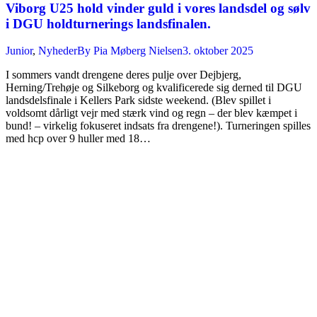
Viborg U25 hold vinder guld i vores landsdel og sølv
i DGU holdturnerings landsfinalen.
Junior
,
Nyheder
By
Pia Møberg Nielsen
3. oktober 2025
I sommers vandt drengene deres pulje over Dejbjerg,
Herning/Trehøje og Silkeborg og kvalificerede sig derned til DGU
landsdelsfinale i Kellers Park sidste weekend. (Blev spillet i
voldsomt dårligt vejr med stærk vind og regn – der blev kæmpet i
bund! – virkelig fokuseret indsats fra drengene!). Turneringen spilles
med hcp over 9 huller med 18…