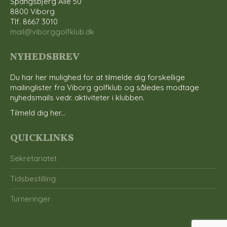
Spangsbjerg Allé 50
8800 Viborg
Tlf. 8667 3010
mail@viborggolfklub.dk
NYHEDSBREV
Du har her mulighed for at tilmelde dig forskellige
mailinglister fra Viborg golfklub og således modtage
nyhedsmails vedr. aktiviteter i klubben.
Tilmeld dig her...
QUICKLINKS
Sekretariatet
Tidsbestilling
Turneringer