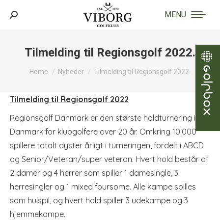
MENU
Search:
Tilmelding til Regionsgolf 2022.
You are here:
Home
Nyheder
Tilmelding til Regionsgolf 2022.
Tilmelding til Regionsgolf 2022
Regionsgolf Danmark er den største holdturnering i
Danmark for klubgolfere over 20 år. Omkring 10.000
spillere totalt dyster årligt i turneringen, fordelt i ABCD
og Senior/Veteran/super veteran. Hvert hold består af
2 damer og 4 herrer som spiller 1 damesingle, 3
herresingler og 1 mixed foursome. Alle kampe spilles
som hulspil, og hvert hold spiller 3 udekampe og 3
hjemmekampe.