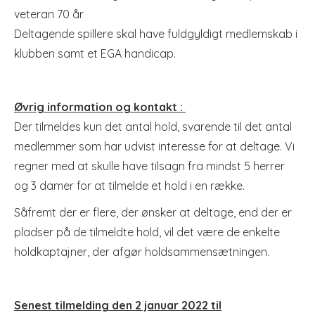
veteran 70 år
Deltagende spillere skal have fuldgyldigt medlemskab i
klubben samt et EGA handicap.
Øvrig information og kontakt :
Der tilmeldes kun det antal hold, svarende til det antal
medlemmer som har udvist interesse for at deltage. Vi
regner med at skulle have tilsagn fra mindst 5 herrer
og 3 damer for at tilmelde et hold i en række.
Såfremt der er flere, der ønsker at deltage, end der er
pladser på de tilmeldte hold, vil det være de enkelte
holdkaptajner, der afgør holdsammensætningen.
Senest tilmelding den 2 januar 2022 til