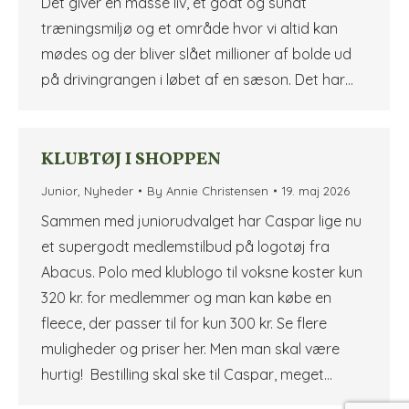
Det giver en masse liv, et godt og sundt
træningsmiljø og et område hvor vi altid kan
mødes og der bliver slået millioner af bolde ud
på drivingrangen i løbet af en sæson. Det har…
KLUBTØJ I SHOPPEN
Junior
,
Nyheder
By
Annie Christensen
19. maj 2026
Sammen med juniorudvalget har Caspar lige nu
et supergodt medlemstilbud på logotøj fra
Abacus. Polo med klublogo til voksne koster kun
320 kr. for medlemmer og man kan købe en
fleece, der passer til for kun 300 kr. Se flere
muligheder og priser her. Men man skal være
hurtig! Bestilling skal ske til Caspar, meget…