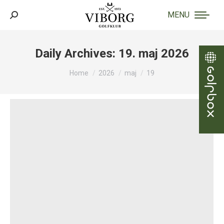
MENU
Search:
Daily Archives:
19. maj 2026
You are here:
Home
2026
maj
19