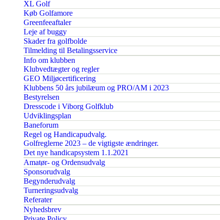
XL Golf
Køb Golfamore
Greenfeeaftaler
Leje af buggy
Skader fra golfbolde
Tilmelding til Betalingsservice
Info om klubben
Klubvedtægter og regler
GEO Miljøcertificering
Klubbens 50 års jubilæum og PRO/AM i 2023
Bestyrelsen
Dresscode i Viborg Golfklub
Udviklingsplan
Baneforum
Regel og Handicapudvalg.
Golfreglerne 2023 – de vigtigste ændringer.
Det nye handicapsystem 1.1.2021
Amatør- og Ordensudvalg
Sponsorudvalg
Begynderudvalg
Turneringsudvalg
Referater
Nyhedsbrev
Private Policy