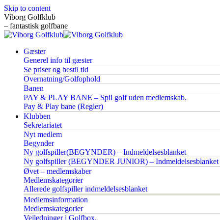
Skip to content
Viborg Golfklub
– fantastisk golfbane
Gæster
Generel info til gæster
Se priser og bestil tid
Overnatning/Golfophold
Banen
PAY & PLAY BANE – Spil golf uden medlemskab.
Pay & Play bane (Regler)
Klubben
Sekretariatet
Nyt medlem
Begynder
Ny golfspiller(BEGYNDER) – Indmeldelsesblanket
Ny golfspiller (BEGYNDER JUNIOR) – Indmeldelsesblanket
Øvet – medlemskaber
Medlemskategorier
Allerede golfspiller indmeldelsesblanket
Medlemsinformation
Medlemskategorier
Vejledninger i Golfbox.